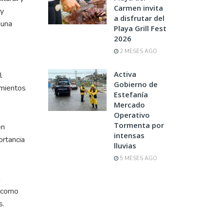
Carmen invita
 y
a disfrutar del
 una
Playa Grill Fest
2026
2 MESES AGO
Activa
l
Gobierno de
imientos
Estefanía
Mercado
Operativo
Tormenta por
en
intensas
ortancia
lluvias
5 MESES AGO
m
s como
s.