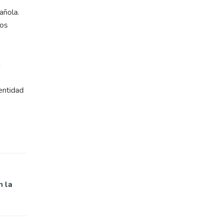
añola.
los
a
entidad
n la