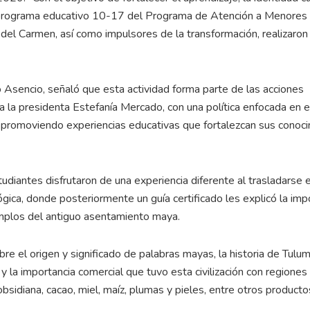
l programa educativo 10-17 del Programa de Atención a Menores
l Carmen, así como impulsores de la transformación, realizaron
o Asencio, señaló que esta actividad forma parte de las acciones
 la presidenta Estefanía Mercado, con una política enfocada en e
s, promoviendo experiencias educativas que fortalezcan sus conoc
tudiantes disfrutaron de una experiencia diferente al trasladarse 
ógica, donde posteriormente un guía certificado les explicó la imp
 templos del antiguo asentamiento maya.
bre el origen y significado de palabras mayas, la historia de Tulu
 la importancia comercial que tuvo esta civilización con regione
sidiana, cacao, miel, maíz, plumas y pieles, entre otros producto