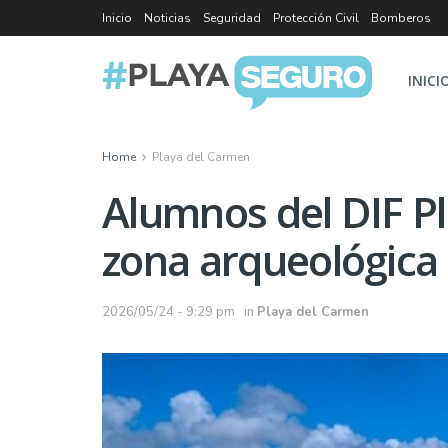
Inicio
Noticias
Seguridad
Protección Civil
Bomberos
INICI
Home
Playa del Carmen
Alumnos del DIF Pl
zona arqueológica
2026/05/24 - 9:29 pm
in
Playa del Carmen