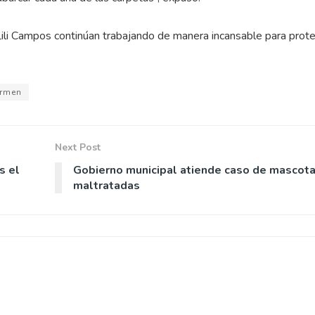
ili Campos continúan trabajando de manera incansable para prot
armen
Next Post
s el
Gobierno municipal atiende caso de mascot
maltratadas