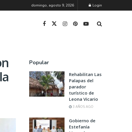
domingo, agosto 9, 2026
Login
on
Popular
la
Rehabilitan Las
Palapas del
parador
turístico de
Leona Vicario
3 AÑOS AGO
Gobierno de
Estefanía