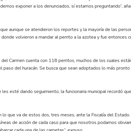
podemos exponer a los denunciados, sí estamos preguntando”, aña
 que aunque se atendieron los reportes y la mayoría de las perso
donde volvieron a mandar al perrito a la azotea y fue entonces 
 del Carmen cuenta con 118 perritos, muchos de los cuales está
 el paso del huracán. Se busca que sean adoptados lo más pronto
e les esté dando seguimiento, la funcionaria municipal recordó qu
lo que va de estos dos, tres meses, ante la Fiscalía del Estado.
s líneas de acción de cada caso para que nosotros podamos obvi
barcar cada una de las carpetas”, expuso.