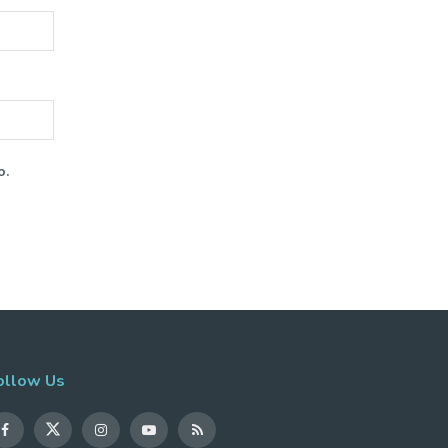
o.
ollow Us