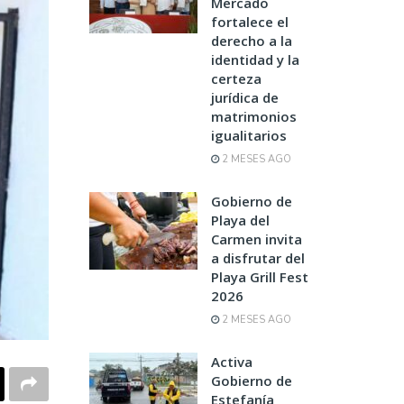
Mercado
fortalece el
derecho a la
identidad y la
certeza
jurídica de
matrimonios
igualitarios
2 MESES AGO
Gobierno de
Playa del
Carmen invita
a disfrutar del
Playa Grill Fest
2026
2 MESES AGO
Activa
Gobierno de
Estefanía