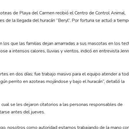
teas de Playa del Carmen recibió el Centro de Control Animal,
s de la llegada del huracán “Beryl”. Por fortuna se actuó a tiemp
los que las familias dejan amarradas a sus mascotas en los tec
se a intensos calores, lluvias y vientos, indicó en entrevista Jenn
ortes en dos días; fue trabajo masivo para el equipo atender a to
ngún perrito en azoteas mojándose y bajo el huracán”, detalló la
o cual se les dejaron citatorios a las personas responsables de
arse antes del jueves.
rgo, nosotros como autoridad estamos trabajando de la mano con