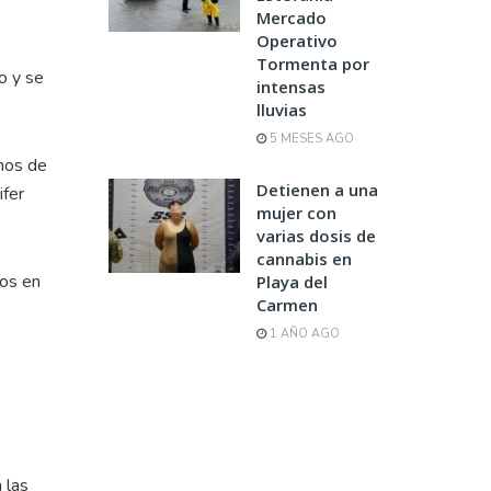
Mercado
Operativo
Tormenta por
o y se
intensas
lluvias
5 MESES AGO
hos de
Detienen a una
ifer
mujer con
varias dosis de
cannabis en
dos en
Playa del
Carmen
1 AÑO AGO
 las