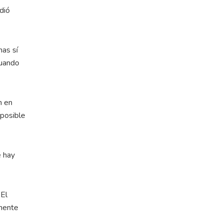
dió
nas sí
cuando
n en
 posible
e hay
 El
amente