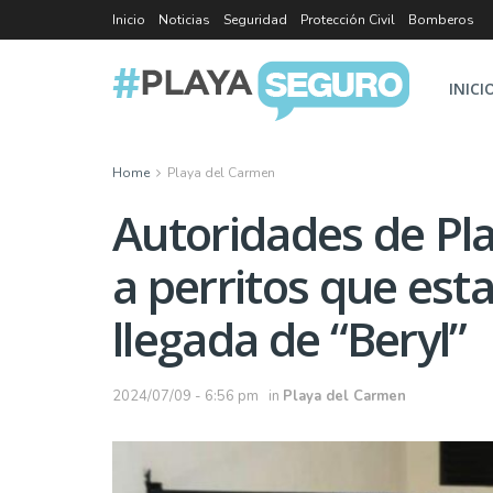
Inicio
Noticias
Seguridad
Protección Civil
Bomberos
INICI
Home
Playa del Carmen
Autoridades de Pl
a perritos que est
llegada de “Beryl”
2024/07/09 - 6:56 pm
in
Playa del Carmen