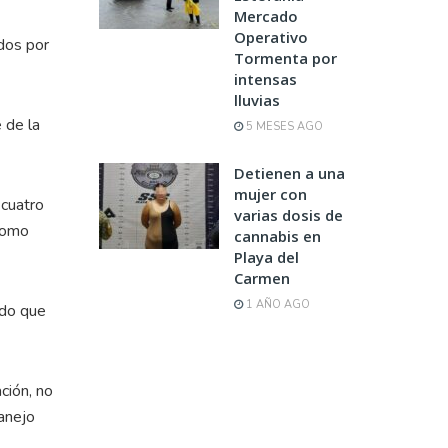
Mercado
Operativo
idos por
Tormenta por
intensas
lluvias
e de la
5 MESES AGO
Detienen a una
mujer con
 cuatro
varias dosis de
 como
cannabis en
Playa del
Carmen
1 AÑO AGO
ido que
ción, no
manejo