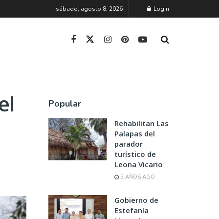
sábado, agosto 8, 2026
Login
el
Popular
Rehabilitan Las
Palapas del
parador
turístico de
Leona Vicario
3 AÑOS AGO
Gobierno de
Estefanía