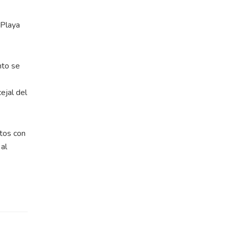
 Playa
nto se
ejal del
ctos con
 al