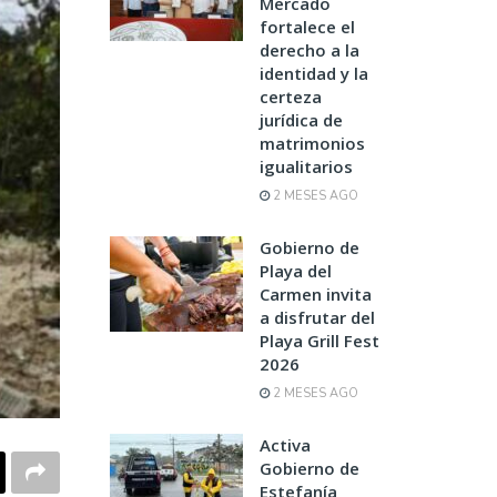
Mercado
fortalece el
derecho a la
identidad y la
certeza
jurídica de
matrimonios
igualitarios
2 MESES AGO
Gobierno de
Playa del
Carmen invita
a disfrutar del
Playa Grill Fest
2026
2 MESES AGO
Activa
Gobierno de
Estefanía