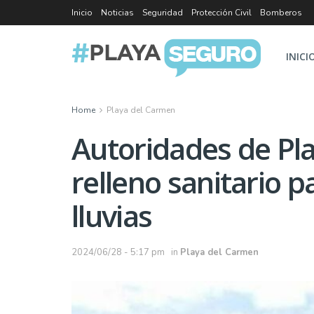
Inicio
Noticias
Seguridad
Protección Civil
Bomberos
INICI
Home
Playa del Carmen
Autoridades de Pla
relleno sanitario 
lluvias
2024/06/28 - 5:17 pm
in
Playa del Carmen