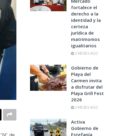
Mercado
fortalece el
derecho a la
identidad y la
certeza
jurídica de
matrimonios
igualitarios
2 MESES AGO
Gobierno de
Playa del
Carmen invita
a disfrutar del
Playa Grill Fest
2026
2 MESES AGO
Activa
Gobierno de
Estefanía
“N”, de