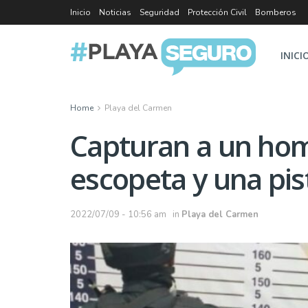
Inicio
Noticias
Seguridad
Protección Civil
Bomberos
INICI
Home
Playa del Carmen
Capturan a un ho
escopeta y una pis
2022/07/09 - 10:56 am
in
Playa del Carmen