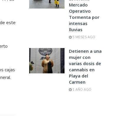
Mercado
Operativo
Tormenta por
 de este
intensas
lluvias
5 MESES AGO
erto
Detienen a una
mujer con
varias dosis de
os cajas
cannabis en
Playa del
eneral
Carmen
1 AÑO AGO