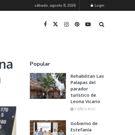
sábado, agosto 8, 2026
Login
una
Popular
n
Rehabilitan Las
Palapas del
parador
turístico de
Leona Vicario
3 AÑOS AGO
Gobierno de
Estefanía