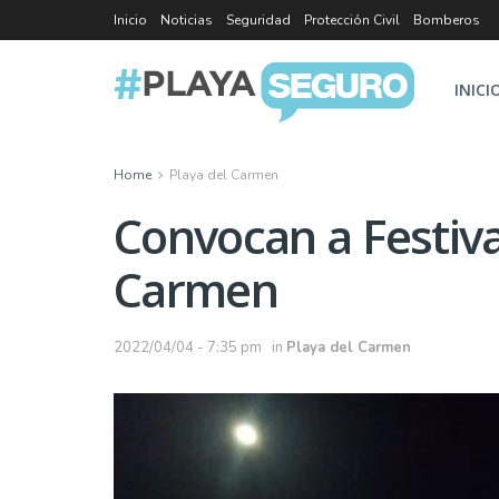
Inicio
Noticias
Seguridad
Protección Civil
Bomberos
INICI
Home
Playa del Carmen
Convocan a Festiva
Carmen
2022/04/04 - 7:35 pm
in
Playa del Carmen