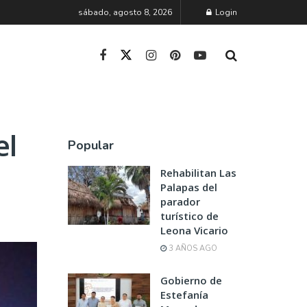
sábado, agosto 8, 2026
Login
el
Popular
Rehabilitan Las
Palapas del
parador
turístico de
Leona Vicario
3 AÑOS AGO
Gobierno de
Estefanía