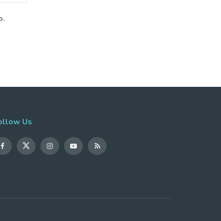
o.
ollow Us