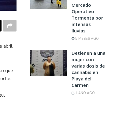
Mercado
Operativo
Tormenta por
intensas
lluvias
5 MESES AGO
 abril,
Detienen a una
mujer con
varias dosis de
nto que
cannabis en
noche.
Playa del
Carmen
1 AÑO AGO
zul