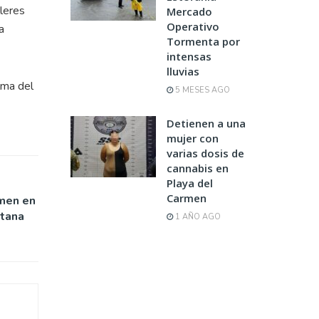
leres
Mercado
Operativo
a
Tormenta por
intensas
lluvias
lma del
5 MESES AGO
Detienen a una
mujer con
varias dosis de
cannabis en
Playa del
Carmen
rmen en
ntana
1 AÑO AGO