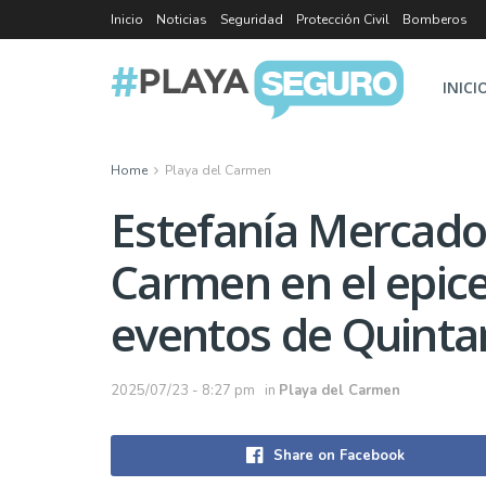
Inicio
Noticias
Seguridad
Protección Civil
Bomberos
INICI
Home
Playa del Carmen
Estefanía Mercado 
Carmen en el epice
eventos de Quinta
2025/07/23 - 8:27 pm
in
Playa del Carmen
Share on Facebook