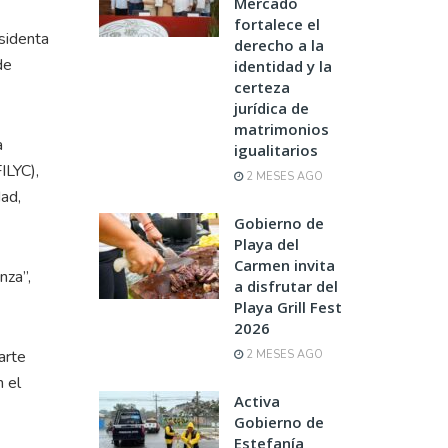
Mercado
fortalece el
sidenta
derecho a la
de
identidad y la
certeza
jurídica de
matrimonios
a
igualitarios
ILYC),
2 MESES AGO
dad,
Gobierno de
Playa del
Carmen invita
nza”,
a disfrutar del
Playa Grill Fest
2026
arte
2 MESES AGO
n el
Activa
Gobierno de
Estefanía