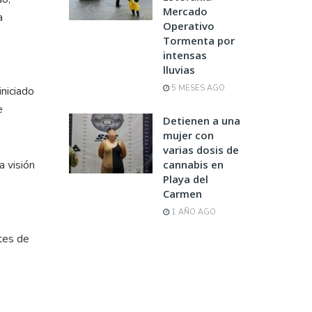
Mercado
a
Operativo
Tormenta por
intensas
lluvias
5 MESES AGO
iniciado
e
Detienen a una
mujer con
varias dosis de
a visión
cannabis en
Playa del
Carmen
1 AÑO AGO
tes de