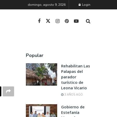
domingo, agosto 9, 2026
Login
Popular
Rehabilitan Las
Palapas del
parador
turístico de
Leona Vicario
3 AÑOS AGO
Gobierno de
Estefanía