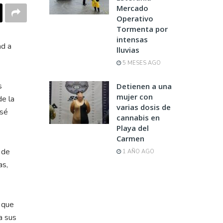
Mercado
Operativo
Tormenta por
intensas
ad a
lluvias
5 MESES AGO
s
Detienen a una
mujer con
de la
varias dosis de
osé
cannabis en
Playa del
Carmen
 de
1 AÑO AGO
as,
 que
a sus