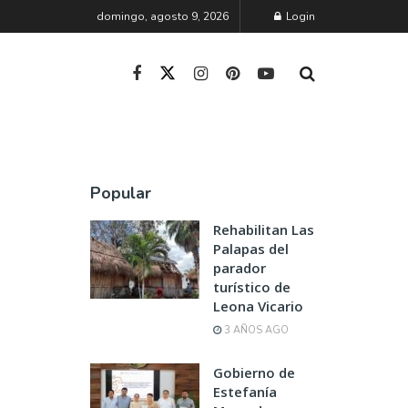
domingo, agosto 9, 2026
Login
Popular
Rehabilitan Las
Palapas del
parador
turístico de
Leona Vicario
3 AÑOS AGO
Gobierno de
Estefanía