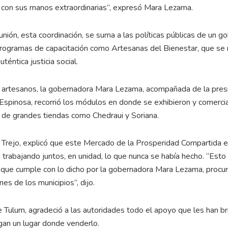
con sus manos extraordinarias”, expresó Mara Lezama.
unión, esta coordinación, se suma a las políticas públicas de un g
 programas de capacitación como Artesanas del Bienestar, que se 
éntica justicia social.
 los artesanos, la gobernadora Mara Lezama, acompañada de la pre
Espinosa, recorrió los módulos en donde se exhibieron y comercia
s de grandes tiendas como Chedraui y Soriana.
 Trejo, explicó que este Mercado de la Prosperidad Compartida e
 trabajando juntos, en unidad, lo que nunca se había hecho. “Esto
s, que cumple con lo dicho por la gobernadora Mara Lezama, procu
es de los municipios”, dijo.
Tulum, agradeció a las autoridades todo el apoyo que les han b
gan un lugar donde venderlo.