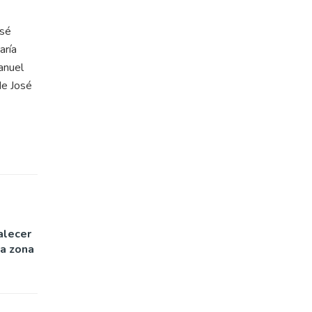
osé
aría
anuel
de José
alecer
la zona