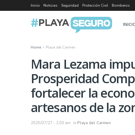
Inicio
Noticias
Seguridad
Protección Civil
Bomberos
INICI
Home
Playa del Carmen
Mara Lezama impul
Prosperidad Compa
fortalecer la econ
artesanos de la z
2025/07/27 - 2:00 am
in
Playa del Carmen