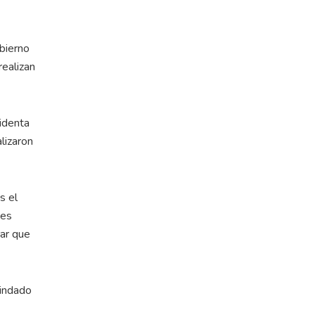
obierno
realizan
sidenta
lizaron
s el
 es
rar que
rindado