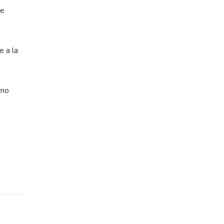
de
e a la
rno