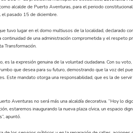
como alcalde de Puerto Aventuras, para el periodo constituciona
l el pasado 15 de diciembre.
e tuvo lugar en el domo multiusos de la localidad, declarado c
 la continuidad de una administración comprometida y el respeto p
ta Transformación.
 es la expresión genuina de la voluntad ciudadana. Con su voto, 
rumbo que desea para su futuro, demostrando que la voz del pue
des. Este mandato otorga una responsabilidad, que es la de servir
uerto Aventuras no será más una alcaldía decorativa. “Hoy lo dig
ión, estaremos inaugurando la nueva plaza cívica, un espacio dig
s”, apuntó.
de los servicios públicos y en la reparación de calles, acciones