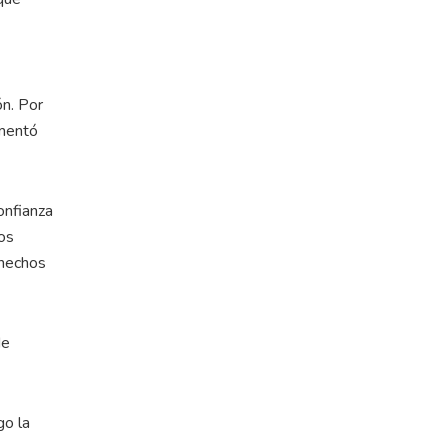
ón. Por
omentó
onfianza
los
 hechos
de
go la