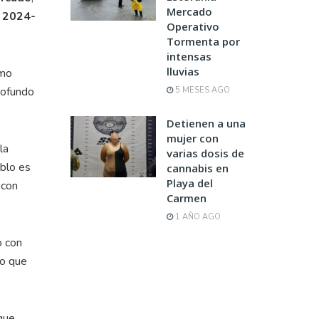
Mercado
l
2024-
Operativo
Tormenta por
intensas
lluvias
omo
rofundo
5 MESES AGO
Detienen a una
mujer con
la
varias dosis de
blo es
cannabis en
Playa del
 con
Carmen
1 AÑO AGO
o con
no que
 que