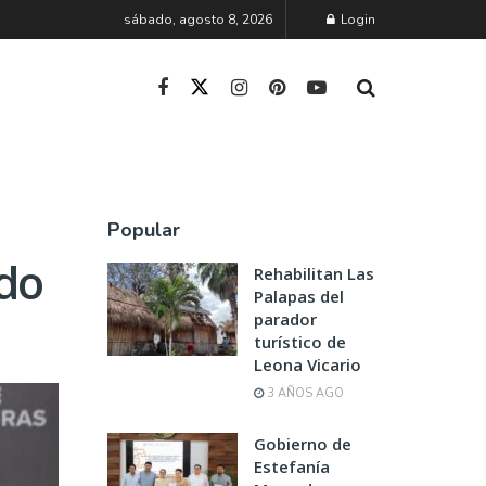
sábado, agosto 8, 2026
Login
Popular
ado
Rehabilitan Las
Palapas del
parador
turístico de
Leona Vicario
3 AÑOS AGO
Gobierno de
Estefanía