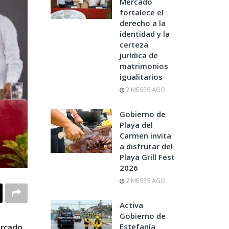
Mercado
fortalece el
derecho a la
identidad y la
certeza
jurídica de
matrimonios
igualitarios
2 MESES AGO
Gobierno de
Playa del
Carmen invita
a disfrutar del
Playa Grill Fest
2026
2 MESES AGO
Activa
Gobierno de
Estefanía
ercado
,