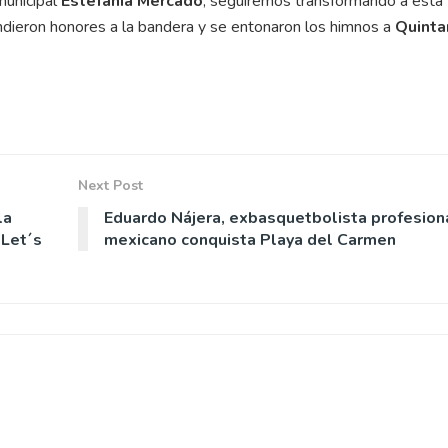
municipal
Estefanía Mercado
, seguiremos transformando a esta
rindieron honores a la bandera y se entonaron los himnos a
Quinta
Next Post
la
Eduardo Nájera, exbasquetbolista profesion
“Let´s
mexicano conquista Playa del Carmen