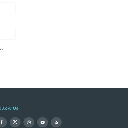
o.
ollow Us