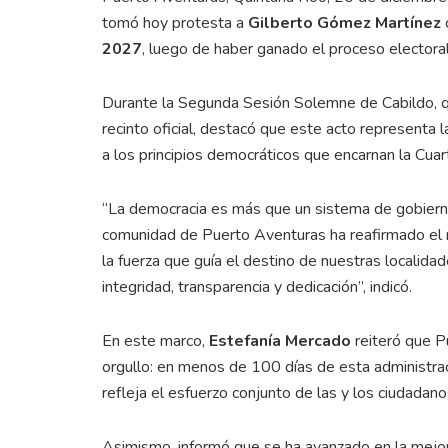
tomó hoy protesta a
Gilberto Gómez Martínez
2027
, luego de haber ganado el proceso electora
Durante la Segunda Sesión Solemne de Cabildo, qu
recinto oficial, destacó que este acto representa
a los principios democráticos que encarnan la Cuar
“La democracia es más que un sistema de gobierno,
comunidad de Puerto Aventuras ha reafirmado el 
la fuerza que guía el destino de nuestras localida
integridad, transparencia y dedicación”, indicó.
En este marco,
Estefanía Mercado
reiteró que P
orgullo: en menos de 100 días de esta administrac
refleja el esfuerzo conjunto de las y los ciudadano
Asimismo, informó que se ha avanzado en la mejora 