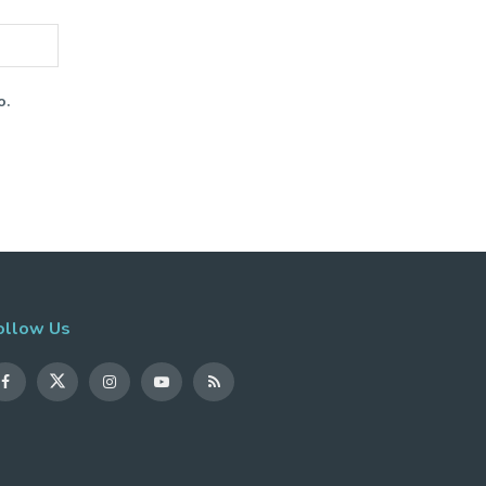
o.
ollow Us