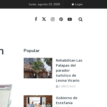
lunes, agosto 10, 2026
Login
n
Popular
Rehabilitan Las
Palapas del
parador
turístico de
Leona Vicario
3 AÑOS AGO
Gobierno de
Estefanía