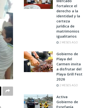
Mercado
fortalece el
derecho a la
identidad y la
certeza
jurídica de
matrimonios
igualitarios
2 MESES AGO
Gobierno de
Playa del
Carmen invita
a disfrutar del
Playa Grill Fest
2026
2 MESES AGO
Activa
Gobierno de
Estefanía
s,