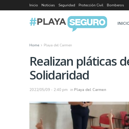
Inicio
Noticias
Seguridad
Protección Civil
Bomberos
INICI
Home
Playa del Carmen
Realizan pláticas 
Solidaridad
2022/05/09 - 2:40 pm
in
Playa del Carmen