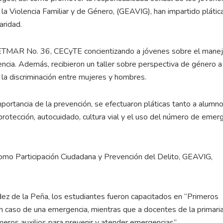
a Violencia Familiar y de Género, (GEAVIG), han impartido plátic
aridad.
 CETMAR No. 36, CECyTE concientizando a jóvenes sobre el mane
ncia. Además, recibieron un taller sobre perspectiva de género a 
 la discriminación entre mujeres y hombres.
mportancia de la prevención, se efectuaron pláticas tanto a alumn
rotección, autocuidado, cultura vial y el uso del número de emer
como Participación Ciudadana y Prevención del Delito, GEAVIG,
ez de la Peña, los estudiantes fueron capacitados en “Primeros
n caso de una emergencia, mientras que a docentes de la primari
meros auxilios para prevenir y atender emergencias”.