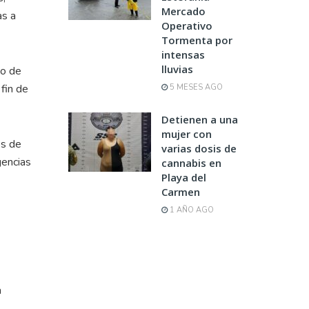
Mercado
as a
Operativo
Tormenta por
intensas
lluvias
jo de
fin de
5 MESES AGO
Detienen a una
mujer con
os de
varias dosis de
gencias
cannabis en
Playa del
Carmen
1 AÑO AGO
a