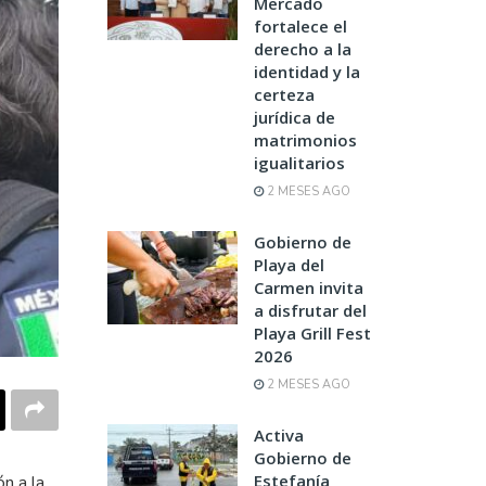
Mercado
fortalece el
derecho a la
identidad y la
certeza
jurídica de
matrimonios
igualitarios
2 MESES AGO
Gobierno de
Playa del
Carmen invita
a disfrutar del
Playa Grill Fest
2026
2 MESES AGO
Activa
Gobierno de
Estefanía
n a la