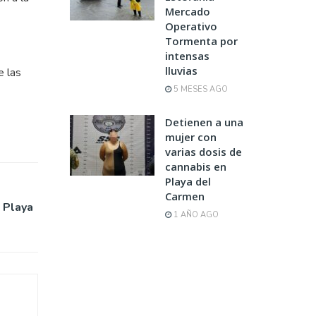
Mercado
Operativo
Tormenta por
intensas
lluvias
e las
5 MESES AGO
Detienen a una
mujer con
varias dosis de
cannabis en
Playa del
Carmen
 Playa
1 AÑO AGO