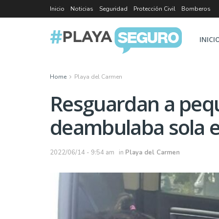
Inicio
Noticias
Seguridad
Protección Civil
Bomberos
INICI
Home
Playa del Carmen
Resguardan a peq
deambulaba sola e
2022/06/14 - 9:54 am
in
Playa del Carmen