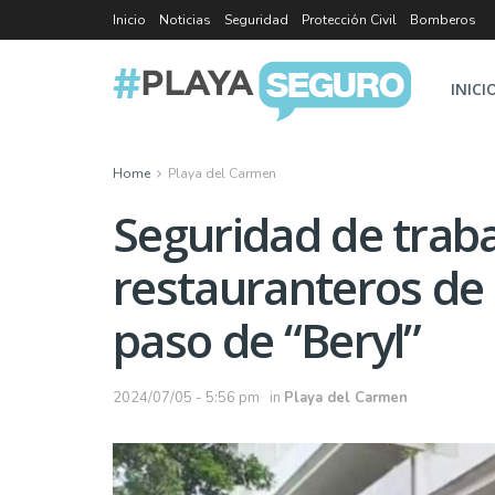
Inicio
Noticias
Seguridad
Protección Civil
Bomberos
INICI
Home
Playa del Carmen
Seguridad de traba
restauranteros de 
paso de “Beryl”
2024/07/05 - 5:56 pm
in
Playa del Carmen