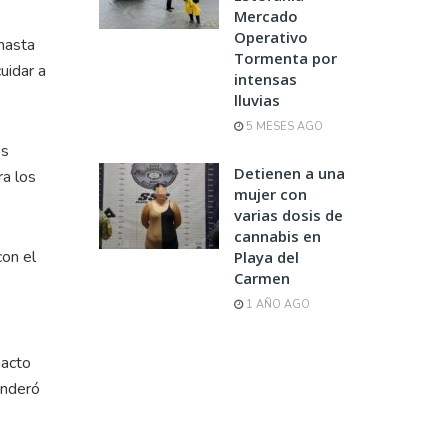
Mercado
Operativo
 hasta
Tormenta por
uidar a
intensas
lluvias
5 MESES AGO
os
Detienen a una
ra los
mujer con
varias dosis de
cannabis en
con el
Playa del
Carmen
1 AÑO AGO
pacto
onderó