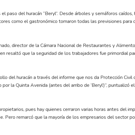
s el paso del huracán “Beryl”. Desde árboles y semáforos caídos,
tores como el gastronómico tomaron todas las previsiones para c
nado, director de la Cámara Nacional de Restaurantes y Aliment
n resaltó que la seguridad de los trabajadores fue primordial pa
lo del huracán a través del informe que nos da Protección Civil 
or la Quinta Avenida (antes del arribo de ‘Beryl’)”, puntualizó el
 propietarios, pues hay quienes cerraron varias horas antes del im
rde. Pero remarcó que la mayoría de los empresarios del sector p