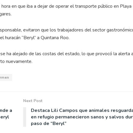
a hora en que iba a dejar de operar el transporte público en Playa
gares.
ponsable, evitaron que los trabajadores del sector gastronómic
del huracán “Beryl” a Quintana Roo.
se ha alejado de las costas del estado, lo que provocó la alerta a
erto nuevamente.
armen
Next Post
ende a
Destaca Lili Campos que animales resguard
Beryl
en refugio permanecieron sanos y salvos du
paso de “Beryl”