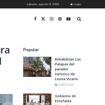
sábado, agosto 8, 2026
Login
ara
Popular
l
Rehabilitan Las
Palapas del
parador
turístico de
Leona Vicario
3 AÑOS AGO
Gobierno de
Estefanía