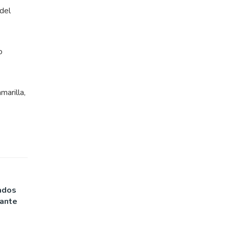
 del
o
marilla,
ados
rante