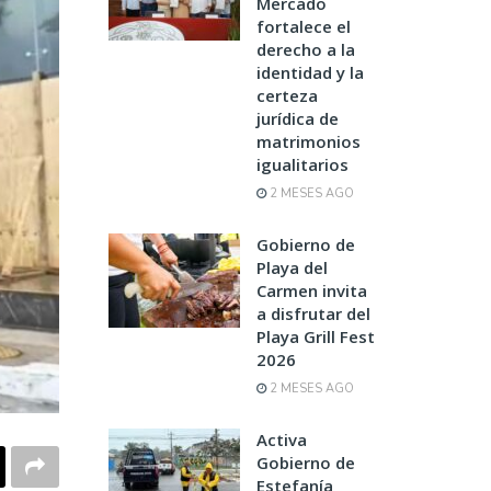
Mercado
fortalece el
derecho a la
identidad y la
certeza
jurídica de
matrimonios
igualitarios
2 MESES AGO
Gobierno de
Playa del
Carmen invita
a disfrutar del
Playa Grill Fest
2026
2 MESES AGO
Activa
Gobierno de
Estefanía