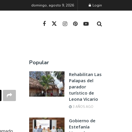
domingo, agosto 9, 2026
Login
Popular
Rehabilitan Las
Palapas del
parador
turístico de
Leona Vicario
3 AÑOS AGO
Gobierno de
Estefanía
llamado