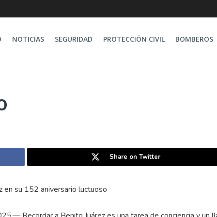
O
NOTICIAS
SEGURIDAD
PROTECCIÓN CIVIL
BOMBEROS
o
Share on Twitter
z en su 152 aniversario luctuoso
025.— Recordar a Benito Juárez es una tarea de conciencia y un 