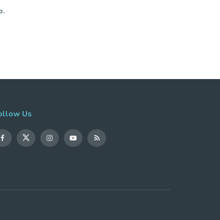
o.
ollow Us