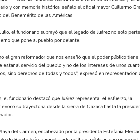
tario y con memoria histórica, señaló el oficial mayor Guillermo B
so del Benemérito de las Américas.
 Julio, el funcionario subrayó que el legado de Juárez no solo pert
ierno que pone al pueblo por delante.
o el gran reformador que nos enseñó que el poder público tiene
e estar al servicio del pueblo y no de los intereses de unos cuan
legios, sino derechos de todas y todos”, expresó en representación 
 el funcionario destacó que Juárez representa “el esfuerzo, la
y evocó su trayectoria desde la sierra de Oaxaca hasta la presidenc
rmador.
Playa del Carmen, encabezado por la presidenta Estefanía Merca
o de Benito Juárez, impulsando políticas públicas que prioricen l