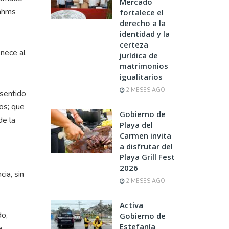
Mercado
rahms
fortalece el
derecho a la
identidad y la
certeza
enece al
jurídica de
matrimonios
igualitarios
2 MESES AGO
 sentido
tos; que
Gobierno de
de la
Playa del
Carmen invita
a disfrutar del
Playa Grill Fest
2026
ia, sin
2 MESES AGO
Activa
do,
Gobierno de
Estefanía
a