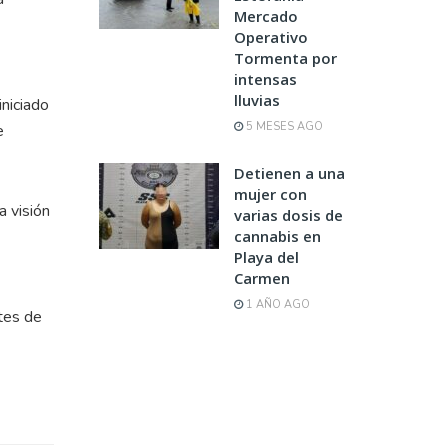
Mercado
Operativo
Tormenta por
intensas
lluvias
iniciado
5 MESES AGO
e
Detienen a una
mujer con
a visión
varias dosis de
cannabis en
Playa del
Carmen
1 AÑO AGO
tes de