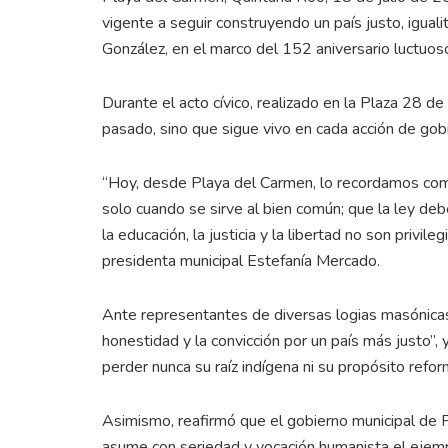
vigente a seguir construyendo un país justo, iguali
González, en el marco del 152 aniversario luctuo
Durante el acto cívico, realizado en la Plaza 28 de
pasado, sino que sigue vivo en cada acción de gob
“Hoy, desde Playa del Carmen, lo recordamos com
solo cuando se sirve al bien común; que la ley deb
la educación, la justicia y la libertad no son privi
presidenta municipal Estefanía Mercado.
Ante representantes de diversas logias masónicas,
honestidad y la convicción por un país más justo”, 
perder nunca su raíz indígena ni su propósito refo
Asimismo, reafirmó que el gobierno municipal de 
asume con seriedad y vocación humanista el ejempl