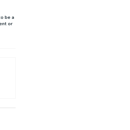
to be a
ent or