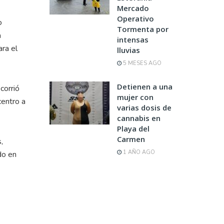
Mercado
Operativo
o
Tormenta por
a
intensas
ra el
lluvias
5 MESES AGO
Detienen a una
corrió
mujer con
centro a
varias dosis de
cannabis en
Playa del
Carmen
,
1 AÑO AGO
do en