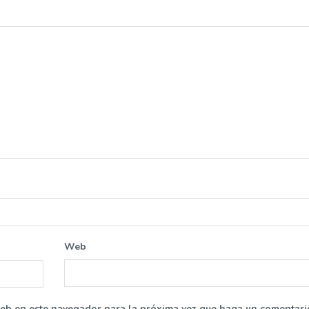
Web
web en este navegador para la próxima vez que haga un comentari