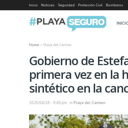
Inicio
Noticias
Seguridad
Protección Civil
Bomberos
INICI
Home
Playa del Carmen
Gobierno de Estef
primera vez en la h
sintético en la can
2025/06/18 - 9:45 pm
in
Playa del Carmen