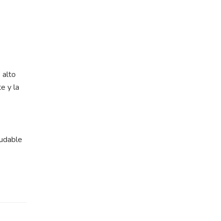
 alto
e y la
ludable