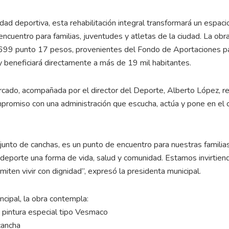
d deportiva, esta rehabilitación integral transformará un espaci
ncuentro para familias, juventudes y atletas de la ciudad. La obr
l 699 punto 17 pesos, provenientes del Fondo de Aportaciones pa
beneficiará directamente a más de 19 mil habitantes.
rcado, acompañada por el director del Deporte, Alberto López, re
promiso con una administración que escucha, actúa y pone en el 
nto de canchas, es un punto de encuentro para nuestras familias
 deporte una forma de vida, salud y comunidad. Estamos invirtien
ten vivir con dignidad”, expresó la presidenta municipal.
cipal, la obra contempla:
e pintura especial tipo Vesmaco
cancha