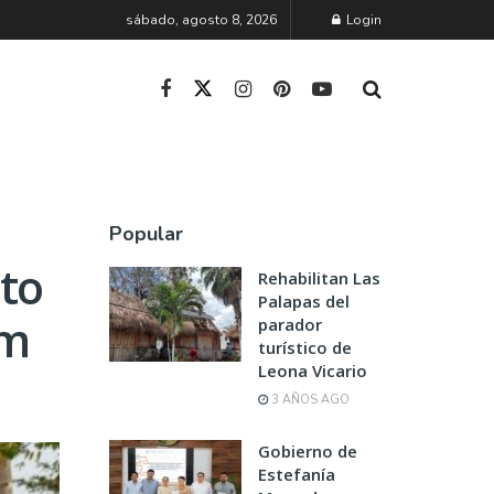
sábado, agosto 8, 2026
Login
Popular
sto
Rehabilitan Las
Palapas del
um
parador
turístico de
Leona Vicario
3 AÑOS AGO
Gobierno de
Estefanía